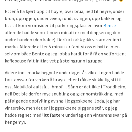
Etter å ha kjørt opp til høyre, over brua, ned til høyre, under
brua, opp igjen, under veien, rundt svingen, opp bakken og
litt til kom vi omsider til parkeringsplassen hvor
Bente
allerede hadde ventet noen minutter med dingsen og den
andre hunden (den kalde). Derfra
trakk
gikk vi sørover inn i
marka. Allerede etter 5 minutter fant vi oss ei hytte, men
selv om både Bente og jeg jobba hardt for å få en velfortjent
kaffepause falt initiativet på steingrunn i gruppa.
Videre inn i marka begynte underlaget å svikte. Ingen hadde
tatt ansvar for verken å brøyte eller tråkke skikkelig sti til
oss, Malvikfolk altså… hmpf… Sånn er det ikke i Trondheim,
nei! Det ble derfor mye snubling og gjennomtråkking, med
påfølgende oppfylling av snø i joggeskoene. Joda, jeg har
vintersko, men det er i joggeskoene piggene står, og jeg
hadde regnet med litt fastere underlag enn vinterens svar på
hengemyr.