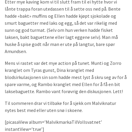
Etter mye kaving kom vi til slutt fram til ei hytte hvor vi
lånte trappa foran utedassen til å sette oss ned på. Bente
hadde «bakt» muffins og Ellen hadde kjøpt sjokolade og
smurt baguetter med laks og egg, så det var rikelig med
sunn og god turmat. (Selv om hun verken hadde fisket
laksen, bakt baguettene eller lagt eggene selv). Man må
huske å spise godt når man er ute på langtur, bare spør
Amundsen.
Mens vi rastet var det mye action på tunet. Munti og Zorro
kranglet om Tyras gunst, Dina kranglet med
blodsirkulasjonen sin som hadde mest lyst å skru seg av for å
spare varme, og Rambo kranglet med Ellen for å få en bit
laksebaguette. Rambo vant forøvrig den diskusjonen. Lett!
Til sommeren drar vi tilbake for å sjekk om Malviknatur
nytes best med eller uten snø i skoene.
[picasaView album=’MalvikmarkaTilVollsvatnet’
instantView=’true’]