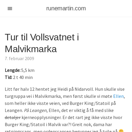
runemartin.com
Tur til Vollsvatnet i
Malvikmarka
7. februar 2009
Lengde:
5,5 km
Tid:
2 t 40 min
Litt før halv 12 hentet jeg Heidi på Nidarvoll. Hun skulle vise
turgruppa vei i Malvikmarka, men først skulle vi møte
Ellen
,
som heller ikke visste veien, ved Burger King/Statoil på
Leangen.
På Leangen
, Ellen, det er viktig å få med slike
detaljer
kjerneopplysninger. Er det rart jeg ikke visste hvor
Burger King/Statoil i Malvik var?! Greit nok, dama har
retningssans, men ordenssansen begynner jeg å tvile på