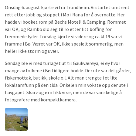
Onsdag 6. august kjørte vi fra Trondheim. Vi startet omtrent
rett etter jobb og stoppet i Mo i Rana for å overnatte. Her
hadde vi booket rom på Bechs Motell & Camping. Rommet
var OK, og Rambo slo seg til ro etter litt boffing for
fremmede lyder. Torsdag kjørte vi videre og ca kl 19 var vi
framme i Bø. Været var OK, ikke spesielt sommerlig, men
heller ikke storm og uvær.
Søndag ble vi med turlaget ut til Gaukværøya, ei øy hvor
mange av folkene i Bø tidligere bodde. Der ute var det gårder,
fiskemottak, butikk, skole o.l. Alt man trengte i et lite
lokalsamfunn på den tida. Onkelen min vokste opp der ute i
havgapet. Skarv og ørn fikk vi se, men de var vanskelige å
fotografere med kompaktkamera…