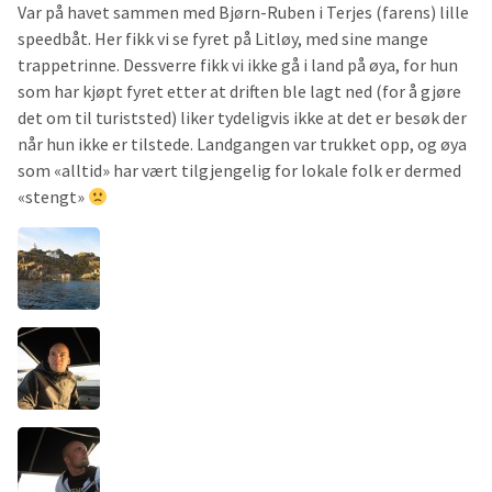
Var på havet sammen med Bjørn-Ruben i Terjes (farens) lille
speedbåt. Her fikk vi se fyret på Litløy, med sine mange
trappetrinne. Dessverre fikk vi ikke gå i land på øya, for hun
som har kjøpt fyret etter at driften ble lagt ned (for å gjøre
det om til turiststed) liker tydeligvis ikke at det er besøk der
når hun ikke er tilstede. Landgangen var trukket opp, og øya
som «alltid» har vært tilgjengelig for lokale folk er dermed
«stengt»