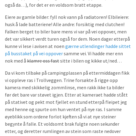
også da…), for det er en voldsom bratt etappe.
Eiere av gamle bilder: fyll nok vann på radiatoren! Elbileiere:
husk å lade batteriene! Alle andre: forsiktig med clutchen!
Falken berget to biler bare mens vi var på vei oppover, men
det var sikkert verdt turen også for dem. Noen dager etterpå
kunne vi lese i avisen at noen
gærne utlendinger hadde sittet
på busstaket på vei oppover
samme vei. Vi hadde mer enn
nok med å
klamre oss fast
sitte i bilen og kikke ut/ned…
Da vi kom tilbake på campingplassen på ettermiddagen fikk
vi oppleve ras i Trollveggen. Trine forsøkte å rigge opp
kamera med skikkelig zommlinse, men rakk ikke ta bilder
før det bare var støvet igjen. Etter at kameraet hadde stått
på stativet og pekt mot fjellet en stund etterpå fleipet jeg
med henne og spurte om hun ventet på nye ras. I samme
øyeblikk som ordene forlot kjeften så vi at nye steiner
begynte å falle. Et voldsomt brak fulgte noen sekunder
etter, og deretter rumlingen av stein som raste nedover