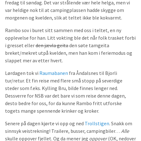
fredag til søndag. Det var strålende vær hele helga, men vi
var heldige nok til at campingplassen hadde skygge om
morgenen og kvelden, slik at teltet ikke ble kokvarmt.
Rambo sov i buret sitt sammen med oss i teltet, en ny
opplevelse for han. Litt vokting ble det når folk trasket forbi
i gresset eller
den jævla geita
den søte tamgeita
breket/mekret utpå kvelden, men han kom i feriemodus og
slappet mer av etter hvert.
Lørdagen tok vi
Raumabanen
fra Åndalsnes til Bjorli
tur/retur. Et fin reise med flere små stopp på severdige
steder som f.eks. Kylling Bru, bilde finnes lenger ned.
Dessverre for NSB var det bare vi som reise denne dagen,
desto bedre for oss, for da kunne Rambo fritt utforske
togets mange spennende krinker og kroker.
Senere på dagen kjørte vi opp og ned
Trollstigen
. Snakk om
sinnsyk veistrekning! Trailere, busser, campingbiler…
Alle
skulle oppover fjellet. Og da mener jeg
oppover
(OK, nedover