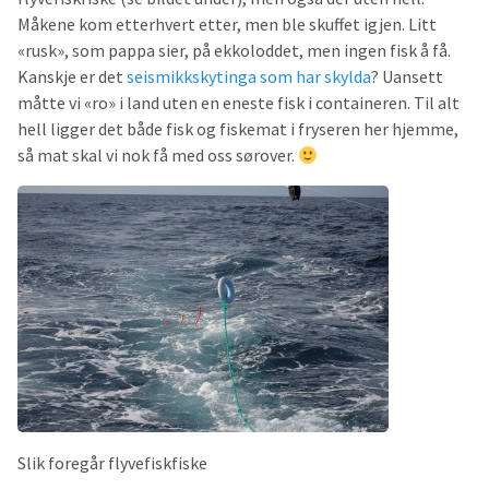
Måkene kom etterhvert etter, men ble skuffet igjen. Litt
«rusk», som pappa sier, på ekkoloddet, men ingen fisk å få.
Kanskje er det
seismikkskytinga som har skylda
? Uansett
måtte vi «ro» i land uten en eneste fisk i containeren. Til alt
hell ligger det både fisk og fiskemat i fryseren her hjemme,
så mat skal vi nok få med oss sørover.
Slik foregår flyvefiskfiske