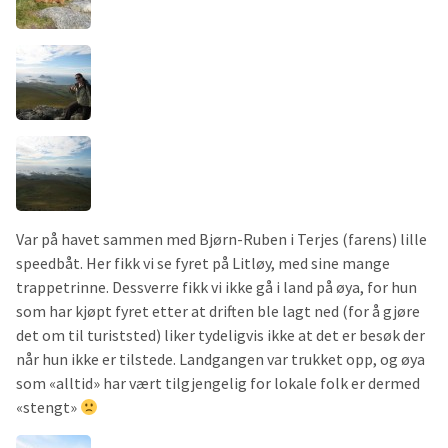
Var på havet sammen med Bjørn-Ruben i Terjes (farens) lille
speedbåt. Her fikk vi se fyret på Litløy, med sine mange
trappetrinne. Dessverre fikk vi ikke gå i land på øya, for hun
som har kjøpt fyret etter at driften ble lagt ned (for å gjøre
det om til turiststed) liker tydeligvis ikke at det er besøk der
når hun ikke er tilstede. Landgangen var trukket opp, og øya
som «alltid» har vært tilgjengelig for lokale folk er dermed
«stengt»