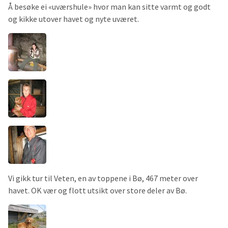
Å besøke ei «uværshule» hvor man kan sitte varmt og godt
og kikke utover havet og nyte uværet.
Vi gikk tur til Veten, en av toppene i Bø, 467 meter over
havet. OK vær og flott utsikt over store deler av Bø.