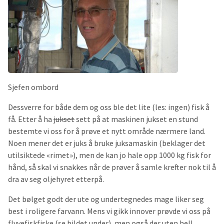
Sjefen ombord
Dessverre for både dem og oss ble det lite (les: ingen) fisk å
få. Etter å ha
jukset
sett på at maskinen jukset en stund
bestemte vi oss for å prøve et nytt område nærmere land.
Noen mener det er juks å bruke juksamaskin (beklager det
utilsiktede «rimet»), men de kan jo hale opp 1000 kg fisk for
hånd, så skal vi snakkes når de prøver å samle krefter nok til å
dra av seg oljehyret etterpå.
Det bølget godt der ute og undertegnedes mage liker seg
best i roligere farvann. Mens vi gikk innover prøvde vi oss på
flyvefiskfiske (se bildet under), men også der uten hell.