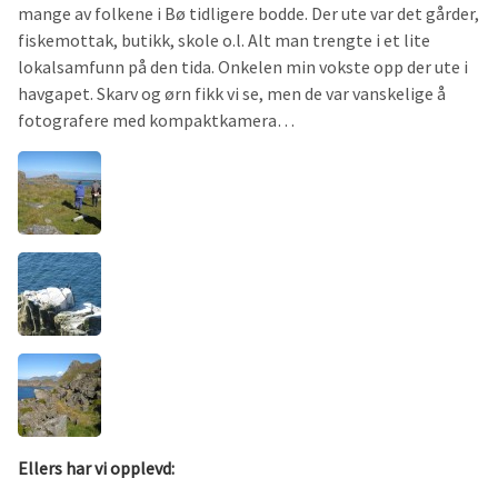
mange av folkene i Bø tidligere bodde. Der ute var det gårder,
fiskemottak, butikk, skole o.l. Alt man trengte i et lite
lokalsamfunn på den tida. Onkelen min vokste opp der ute i
havgapet. Skarv og ørn fikk vi se, men de var vanskelige å
fotografere med kompaktkamera…
Ellers har vi opplevd: