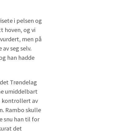
sete i pelsen og
t hoven, og vi
 vurdert, men på
 av seg selv.
t og han hadde
 det Trøndelag
ime umiddelbart
 kontrollert av
en. Rambo skulle
 snu han til for
kurat det