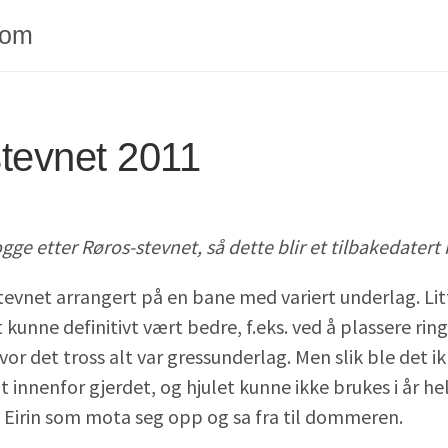
com
tevnet 2011
gge etter Røros-stevnet, så dette blir et tilbakedatert 
tevnet arrangert på en bane med variert underlag. Litt
et kunne definitivt vært bedre, f.eks. ved å plassere ri
vor det tross alt var gressunderlag. Men slik ble det ik
 innenfor gjerdet, og hjulet kunne ikke brukes i år hell
l Eirin som mota seg opp og sa fra til dommeren.