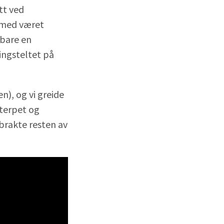
tt ved
e med været
 bare en
ingsteltet på
), og vi greide
 terpet og
lbrakte resten av