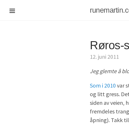
runemartin.
Røros-s
12. juni 2011
Jeg glemte å blo
Som i 2010
var s
og litt gress. D
siden av veien, h
fremdeles trangt
åpning). Takk ti