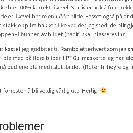
kke ble 100% korrekt likevel. Stativ er nok å foretrekk
de er likevel bedre enn
ikke
bilde. Passet også på at d
stakk opp fra bakken like ved der jeg stod, de blir g
appen» i bunnen av bildet (nadir) skal plasseres inn.
ri» kastet jeg godbiter til Rambo etterhvert som jeg 
n ble med på flere bilder. I PTGui maskerte jeg han eksp
må pudlene ble med i sluttbildet. (Roter til høyre og li
forresten å bli veldig vårlig ute. Herlig!
roblemer