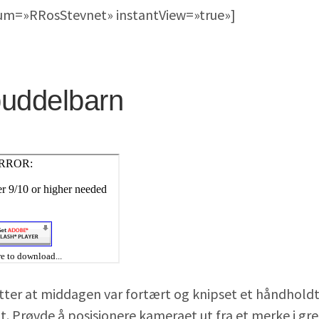
bum=»RRosStevnet» instantView=»true»]
uddelbarn
etter at middagen var fortært og knipset et håndhold
nt. Prøvde å posisjonere kameraet ut fra et merke i gr