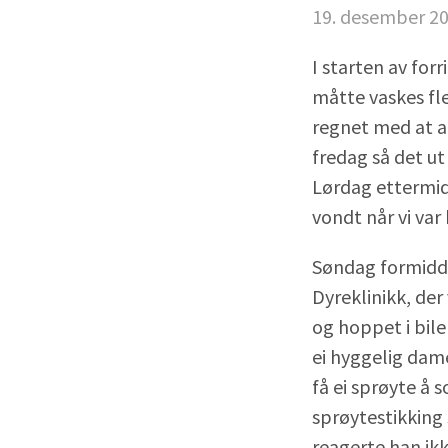
19. desember 2
I starten av fo
måtte vaskes fle
regnet med at a
fredag så det ut
Lørdag ettermidd
vondt når vi var
Søndag formidda
Dyreklinikk, der
og hoppet i bile
ei hyggelig dam
få ei sprøyte å 
sprøytestikking
reagerte han ikk