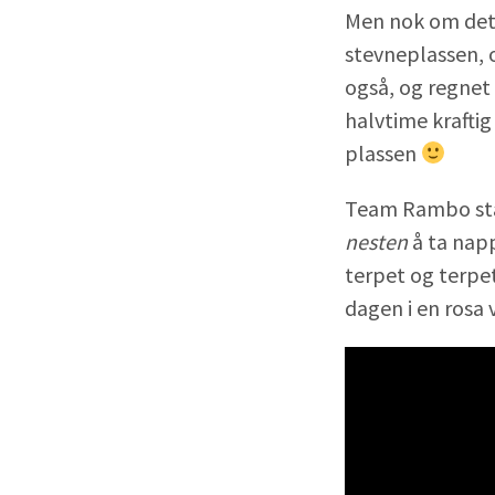
Men nok om det 
stevneplassen, o
også, og regnet
halvtime kraftig
plassen
Team Rambo star
nesten
å ta napp
terpet og terpet
dagen i en ros