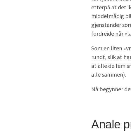
etterpå at det i
middelmådig bil
gjenstander som 
fordreide når «l
Som en liten «v
rundt, slik at ha
at alle de fem s
alle sammen).
Nå begynner det 
Anale p