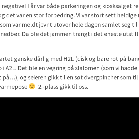
negative! I år var både parkeringen og kiosksalget re
g det var en stor forbedring. Vi var stort sett heldig
 som var meldt jevnt utover hele dagen samlet seg til
 nedbør. Da ble det jammen trangt i det eneste utstill
tet ganske dårlig med H2L (disk og bare rot på banen
 i A2L. Det ble en vegring på slalomen (som vi hadde
 på…), og seieren gikk til en søt dvergpincher som ti
a varmepose
2.-plass gikk til oss.