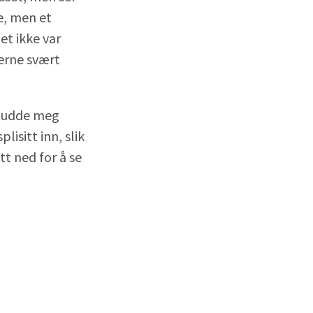
e, men et
et ikke var
jerne svært
snudde meg
lisitt inn, slik
tt ned for å se