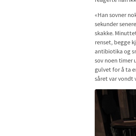
«Han sovner nok 
sekunder senere
skakke. Minuttet
renset, begge kj
antibiotika og s
sov noen timer u
gulvet for å ta 
såret var vondt 