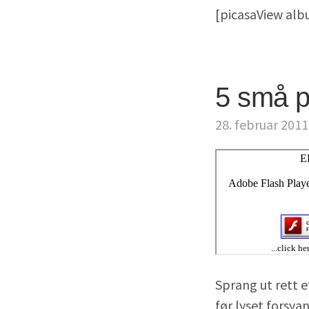
[picasaView al
5 små p
28. februar 2011
Sprang ut rett 
før lyset forsva