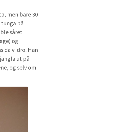
yta, men bare 30
d tunga på
 ble såret
mage) og
s da vi dro. Han
jangla ut på
ene, og selv om