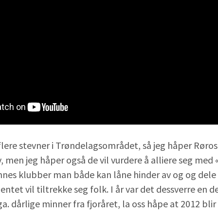
flere stevner i Trøndelagsområdet, så jeg håper Røros
y, men jeg håper også de vil vurdere å alliere seg med 
 finnes klubber man både kan låne hinder av og og de
ntet vil tiltrekke seg folk. I år var det dessverre en d
ga. dårlige minner fra fjoråret, la oss håpe at 2012 blir 