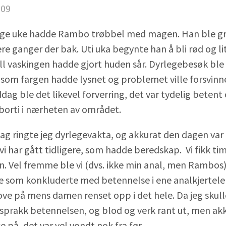
009
rrige uke hadde Rambo trøbbel med magen. Han ble gri
re ganger der bak. Uti uka begynte han å bli rød og lit
ll vaskingen hadde gjort huden sår. Dyrlegebesøk ble
 som fargen hadde lysnet og problemet ville forsvinne
ag ble det likevel forverring, det var tydelig beten
 borti i nærheten av området.
g ringte jeg dyrlegevakta, og akkurat den dagen var
 vi har gått tidligere, som hadde beredskap. Vi fikk t
n. Vel fremme ble vi (dvs. ikke min anal, men Rambos)
e som konkluderte med betennelse i ene analkjertel
sove på mens damen renset opp i det hele. Da jeg skulle
 sprakk betennelsen, og blod og verk rant ut, men ak
e på, det var vel vondt nok fra før.