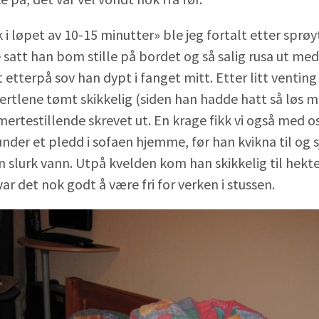
i løpet av 10-15 minutter» ble jeg fortalt etter sprø
 satt han bom stille på bordet og så salig rusa ut me
 etterpå sov han dypt i fanget mitt. Etter litt venting
ertlene tømt skikkelig (siden han hadde hatt så løs 
mertestillende skrevet ut. En krage fikk vi også med os
nder et pledd i sofaen hjemme, før han kvikna til og s
en slurk vann. Utpå kvelden kom han skikkelig til hekt
var det nok godt å være fri for verken i stussen.