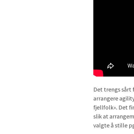
Det trengs sårt 
arrangere agilit
fjellfolk». Det
slik at arrangeme
valgte å stille p