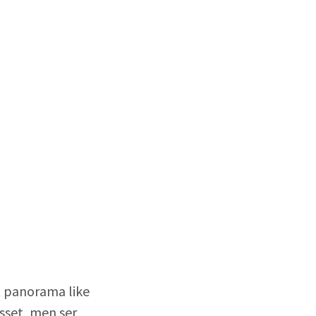
t panorama like
esset, men ser