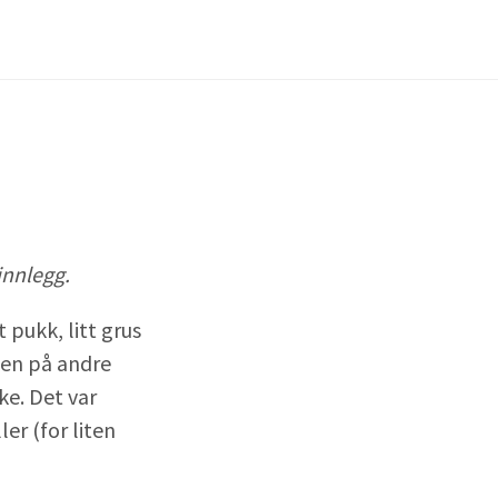
innlegg.
 pukk, litt grus
ngen på andre
ke. Det var
er (for liten