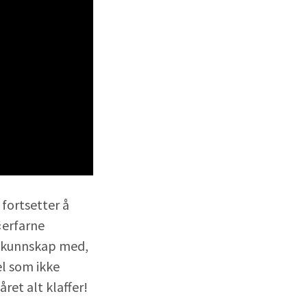
 fortsetter å
«erfarne
le kunnskap med,
el som ikke
året alt klaffer!