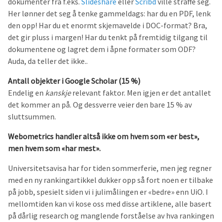
dokumenter fra f.eks.
Slideshare
eller
Scribd
ville straffe seg.
Her lønner det seg å tenke gammeldags: har du en PDF, lenk
den opp! Har du et enormt skjemavelde i DOC-format? Bra,
det gir pluss i margen! Har du tenkt på fremtidig tilgang til
dokumentene og lagret dem i åpne formater som ODF?
Auda, da teller det ikke..
Antall objekter i Google Scholar (15 %)
Endelig en
kanskje
relevant faktor. Men igjen er det antallet
det kommer an på. Og dessverre veier den bare 15 % av
sluttsummen.
Webometrics handler altså ikke om hvem som «er best»,
men hvem som «har mest».
Universitetsavisa har for tiden sommerferie, men jeg regner
med en ny rankingartikkel dukker opp så fort noen er tilbake
på jobb, spesielt siden vi i julimålingen er «bedre» enn UiO. I
mellomtiden kan vi kose oss med disse artiklene, alle basert
på dårlig research og manglende forståelse av hva rankingen