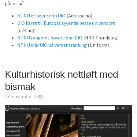
går ut på.
NTNU er bedre enn UiO
(Adressa.no)
UiO kåret til Europas syvende beste universitet
(e24.no)
NTNU rangeres høyere enn UiO
(NRK Trøndelag)
NTNU slår UiO på verdensranking
(Uniform)
Kulturhistorisk nettløft med
bismak
13. november 2008