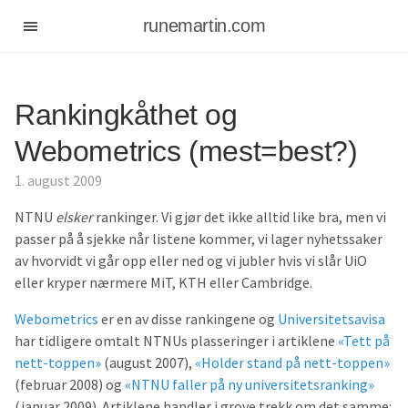
runemartin.com
Rankingkåthet og
Webometrics (mest=best?)
1. august 2009
NTNU
elsker
rankinger. Vi gjør det ikke alltid like bra, men vi
passer på å sjekke når listene kommer, vi lager nyhetssaker
av hvorvidt vi går opp eller ned og vi jubler hvis vi slår UiO
eller kryper nærmere MiT, KTH eller Cambridge.
Webometrics
er en av disse rankingene og
Universitetsavisa
har tidligere omtalt NTNUs plasseringer i artiklene
«Tett på
nett-toppen»
(august 2007),
«Holder stand på nett-toppen»
(februar 2008) og
«NTNU faller på ny universitetsranking»
(januar 2009). Artiklene handler i grove trekk om det samme: