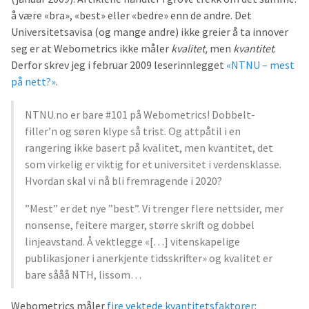
å være «bra», «best» eller «bedre» enn de andre. Det
Universitetsavisa (og mange andre) ikke greier å ta innover
seg er at Webometrics ikke måler
kvalitet,
men
kvantitet
.
Derfor skrev jeg i februar 2009 leserinnlegget
«NTNU – mest
på nett?»
.
NTNU.no er bare #101 på Webometrics! Dobbelt-
filler’n og søren klype så trist. Og attpåtil i en
rangering ikke basert på kvalitet, men kvantitet, det
som virkelig er viktig for et universitet i verdensklasse.
Hvordan skal vi nå bli fremragende i 2020?
”Mest” er det nye ”best”. Vi trenger flere nettsider, mer
nonsense, feitere marger, større skrift og dobbel
linjeavstand. Å vektlegge «[…] vitenskapelige
publikasjoner i anerkjente tidsskrifter» og kvalitet er
bare sååå NTH, lissom…
Webometrics måler
fire vektede kvantitetsfaktorer
: