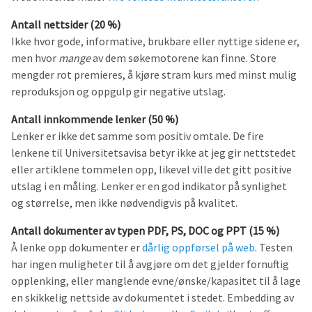
Antall nettsider (20 %)
Ikke hvor gode, informative, brukbare eller nyttige sidene er,
men hvor
mange
av dem søkemotorene kan finne. Store
mengder rot premieres, å kjøre stram kurs med minst mulig
reproduksjon og oppgulp gir negative utslag.
Antall innkommende lenker (50 %)
Lenker er ikke det samme som positiv omtale. De fire
lenkene til Universitetsavisa betyr ikke at jeg gir nettstedet
eller artiklene tommelen opp, likevel ville det gitt positive
utslag i en måling. Lenker er en god indikator på synlighet
og størrelse, men ikke nødvendigvis på kvalitet.
Antall dokumenter av typen PDF, PS, DOC og PPT (15 %)
Å lenke opp dokumenter er
dårlig oppførsel på web
. Testen
har ingen muligheter til å avgjøre om det gjelder fornuftig
opplenking, eller manglende evne/ønske/kapasitet til å lage
en skikkelig nettside av dokumentet i stedet. Embedding av