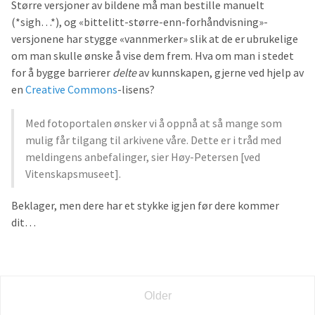
Større versjoner av bildene må man bestille manuelt
(*sigh…*), og «bittelitt-større-enn-forhåndvisning»-
versjonene har stygge «vannmerker» slik at de er ubrukelige
om man skulle ønske å vise dem frem. Hva om man i stedet
for å bygge barrierer
delte
av kunnskapen, gjerne ved hjelp av
en
Creative Commons
-lisens?
Med fotoportalen ønsker vi å oppnå at så mange som
mulig får tilgang til arkivene våre. Dette er i tråd med
meldingens anbefalinger, sier Høy-Petersen [ved
Vitenskapsmuseet].
Beklager, men dere har et stykke igjen før dere kommer
dit…
Older