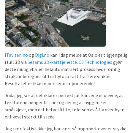
ITavisen.no
og
Digi.no
kan i dag melde at Oslo er tilgjengelig
i full 3D via
Sesams 3D-karttjeneste
.
C3 Technologies
gjør
dette mulig vha. en helautomatisert prosess hvor romlig
struktur beregnes ut fra flyfoto tatt fra flere vinkler.
Resultatet er ikke mindre enn imponerende!
Joda, jeg
ser
at det ikke er perfekt, at kantene er ujevne, at
teksturene henger litt her og der og at byggene er
småskjeve, men det betyr så lite, følelsen av å fly over byen
er likevel sterkt til stede.
Jeg tror faktisk ikke jeg har vært så imponert over et stykke