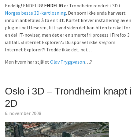
Endelig! ENDELIG!
ENDELIG
er Trondheim rendret i 3D i
Norges beste 3D-kartløsning
. Den som ikke enda har vært
innom anbefales å ta en titt. Kartet krever installering av en
plugin i nettleseren, litt synd siden det kan bli en terskel for
en del IT-noviser, men det er en smertefri prosess i Firefox 3
iallfall. «Internet Explorer?» Du spør vel ikke
meg
om
Internet Explorer?! Trodde ikke det, nei…
Men hvem har stjålet
Olav Tryggvason
…?
Oslo i 3D – Trondheim knapt i
2D
6. november 2008