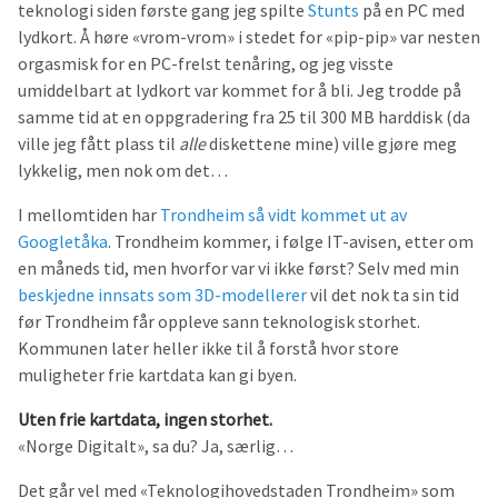
teknologi siden første gang jeg spilte
Stunts
på en PC med
lydkort. Å høre «vrom-vrom» i stedet for «pip-pip» var nesten
orgasmisk for en PC-frelst tenåring, og jeg visste
umiddelbart at lydkort var kommet for å bli. Jeg trodde på
samme tid at en oppgradering fra 25 til 300 MB harddisk (da
ville jeg fått plass til
alle
diskettene mine) ville gjøre meg
lykkelig, men nok om det…
I mellomtiden har
Trondheim så vidt kommet ut av
Googletåka
. Trondheim kommer, i følge IT-avisen, etter om
en måneds tid, men hvorfor var vi ikke først? Selv med min
beskjedne innsats som 3D-modellerer
vil det nok ta sin tid
før Trondheim får oppleve sann teknologisk storhet.
Kommunen later heller ikke til å forstå hvor store
muligheter frie kartdata kan gi byen.
Uten frie kartdata, ingen storhet.
«Norge Digitalt», sa du? Ja, særlig…
Det går vel med «Teknologihovedstaden Trondheim» som