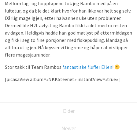
Mellom lag- og hoppløpene tok jeg Rambo med på en
luftetur, og da ble det klart hvorfor han ikke var helt seg selv.
Dårlig mage igjen, etter halvannen uke uten problemer.
Dermed ble H2L avlyst og Rambo fikk ta det med ro resten
av dagen. Heldigvis hadde han god matlyst på ettermiddagen
og fikk i seg to fine porsjoner med fiskepudding. Mandag så
alt bra ut igjen. Nå krysser vi fingrene og håper at vi slipper
flere magesjaurunder.
Stor takk til Team Rambos
fantastiske fluffer Ellen
!
[picasaView album=»NKKStevnet» instantView=»true»]
Older
Newer