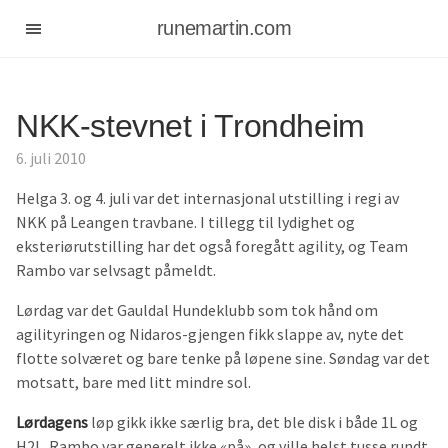
runemartin.com
NKK-stevnet i Trondheim
6. juli 2010
Helga 3. og 4. juli var det internasjonal utstilling i regi av
NKK på Leangen travbane. I tillegg til lydighet og
eksteriørutstilling har det også foregått agility, og Team
Rambo var selvsagt påmeldt.
Lørdag var det Gauldal Hundeklubb som tok hånd om
agilityringen og Nidaros-gjengen fikk slappe av, nyte det
flotte solværet og bare tenke på løpene sine. Søndag var det
motsatt, bare med litt mindre sol.
Lørdagens
løp gikk ikke særlig bra, det ble disk i både 1L og
H2L. Rambo var generelt ikke «på», og ville helst tusse rundt