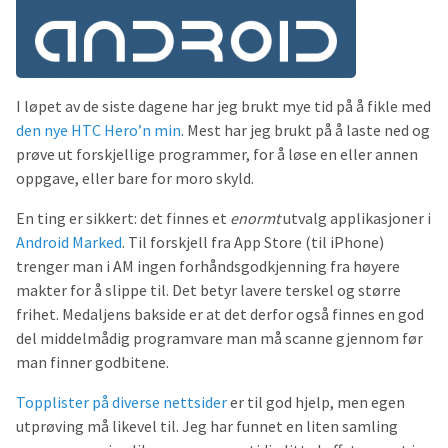
I løpet av de siste dagene har jeg brukt mye tid på å fikle med
den nye HTC Hero’n min
. Mest har jeg brukt på å laste ned og
prøve ut forskjellige programmer, for å løse en eller annen
oppgave, eller bare for moro skyld.
En ting er sikkert: det finnes et
enormt
utvalg applikasjoner i
Android Marked
. Til forskjell fra App Store (til iPhone)
trenger man i AM ingen forhåndsgodkjenning fra høyere
makter for å slippe til. Det betyr lavere terskel og større
frihet. Medaljens bakside er at det derfor også finnes en god
del middelmådig programvare man må scanne gjennom før
man finner godbitene.
Topplister på diverse nettsider
er til god hjelp, men egen
utprøving må likevel til. Jeg har funnet en liten samling