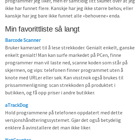
programmer jeg liker, men er samtidig litt skuffet over at jeg
ikke har funnet flere. Kanskje har jeg ikke større behov, eller
kanskje har jeg bare ikke funnet alle «behovene» enda.
Min favorittliste så langt
Barcode Scanner
Bruker kameraet til å lese strekkoder. Genialt enkelt, ganske
enkelt genialt! Man kan surfe markedet på PCen, finne
programmer man vil laste ned, scanne koden som står på
skjermen, og vips: telefonen finner programmet uten å
knote med URLer eller søk. Kan visstnok også brukes til
prissammenligning: scan strekkoden på produktet i
butikken, og få opp priser i andre butikker.
aTrackDog
Hold programmene på telefonen oppdatert med dette
versjonshåndteringssystemet. Gjør det også betydelig
enklere å avinstallere det man ikke liker.