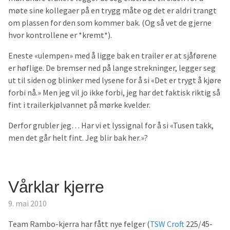
møte sine kollegaer på en trygg måte og det er aldri trangt
om plassen for den som kommer bak. (Og så vet de gjerne
hvor kontrollene er *kremt*).
Eneste «ulempen» med å ligge bak en trailer er at sjåførene
er høflige. De bremser ned på lange strekninger, legger seg
ut til siden og blinker med lysene for å si «Det er trygt å kjøre
forbi nå.» Men jeg vil jo ikke forbi, jeg har det faktisk riktig så
fint i trailerkjølvannet på mørke kvelder.
Derfor grubler jeg… Har vi et lyssignal for å si «Tusen takk,
men det går helt fint. Jeg blir bak her.»?
Vårklar kjerre
9. mai 2010
Team Rambo-kjerra har fått nye felger (
TSW Croft
225/45-