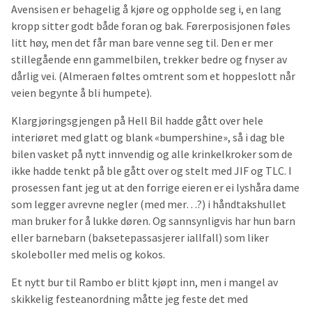
Avensisen er behagelig å kjøre og oppholde seg i, en lang
kropp sitter godt både foran og bak. Førerposisjonen føles
litt høy, men det får man bare venne seg til. Den er mer
stillegående enn gammelbilen, trekker bedre og fnyser av
dårlig vei. (Almeraen føltes omtrent som et hoppeslott når
veien begynte å bli humpete).
Klargjøringsgjengen på Hell Bil hadde gått over hele
interiøret med glatt og blank «bumpershine», så i dag ble
bilen vasket på nytt innvendig og alle krinkelkroker som de
ikke hadde tenkt på ble gått over og stelt med JIF og TLC. I
prosessen fant jeg ut at den forrige eieren er ei lyshåra dame
som legger avrevne negler (med mer…?) i håndtakshullet
man bruker for å lukke døren. Og sannsynligvis har hun barn
eller barnebarn (baksetepassasjerer iallfall) som liker
skoleboller med melis og kokos.
Et nytt bur til Rambo er blitt kjøpt inn, men i mangel av
skikkelig festeanordning måtte jeg feste det med