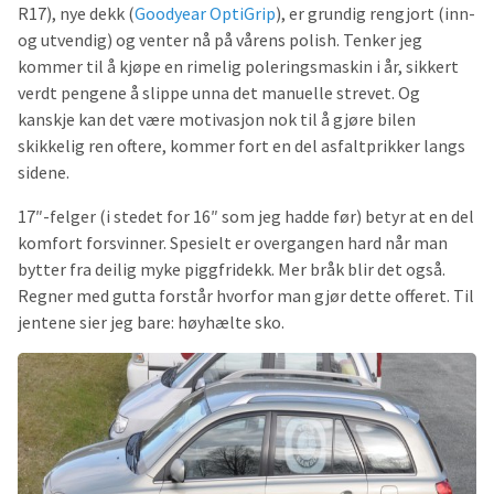
R17), nye dekk (
Goodyear OptiGrip
), er grundig rengjort (inn-
og utvendig) og venter nå på vårens polish. Tenker jeg
kommer til å kjøpe en rimelig poleringsmaskin i år, sikkert
verdt pengene å slippe unna det manuelle strevet. Og
kanskje kan det være motivasjon nok til å gjøre bilen
skikkelig ren oftere, kommer fort en del asfaltprikker langs
sidene.
17″-felger (i stedet for 16″ som jeg hadde før) betyr at en del
komfort forsvinner. Spesielt er overgangen hard når man
bytter fra deilig myke piggfridekk. Mer bråk blir det også.
Regner med gutta forstår hvorfor man gjør dette offeret. Til
jentene sier jeg bare: høyhælte sko.