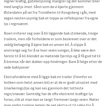
regner kraftig, gatebelysning mangler og det kommer biler
med langlys imot. Sånn som da vi kjørte gjennom
Østerdalen på vei fra Trondheim til Kongsberg i går, med
vegen nesten usynlig bak et teppe av refleksjoner fra egne
lys i regnværet.
Noen irriterer seg over å bli liggende bak stinkende, treige
trailere, men når forholdene er som beskrevet over er det
veldig
behagelig å kjøre bak en annen bil. Å slippe å
anstrenge seg for å se hvor veien svinger, å ikke være den
første til å bli blendet av møtende fjernlys og å få god tid til
å bremse når det dukker opp hindringer. Bare å følge etter de
røde baklysene!
Ekstrafordelene med å ligge bak en trailer (fremfor en
hvilken som helst annen bil) er at de er godt utrustet med
(markerings)lys og kan ses gjennom det tetteste
regn/snøvær. Samtidig har de ofte ekstremt kraftige lys
foran, slik at man kan se langt fremover langs veien. Møter
man andre trailere legger de seg ekstra ut til siden for å