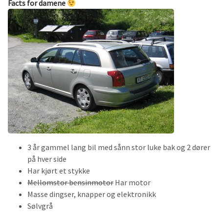
Facts for damene
3 år gammel lang bil med sånn stor luke bak og 2 dører
på hver side
Har kjørt et stykke
Mellomstor bensinmotor
Har motor
Masse dingser, knapper og elektronikk
Sølvgrå