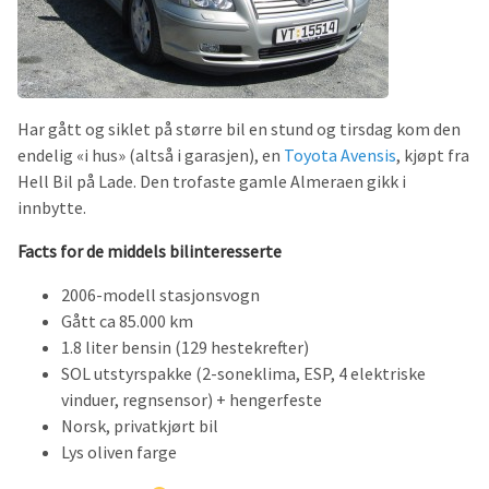
Har gått og siklet på større bil en stund og tirsdag kom den
endelig «i hus» (altså i garasjen), en
Toyota Avensis
, kjøpt fra
Hell Bil på Lade. Den trofaste gamle Almeraen gikk i
innbytte.
Facts for de middels bilinteresserte
2006-modell stasjonsvogn
Gått ca 85.000 km
1.8 liter bensin (129 hestekrefter)
SOL utstyrspakke (2-soneklima, ESP, 4 elektriske
vinduer, regnsensor) + hengerfeste
Norsk, privatkjørt bil
Lys oliven farge