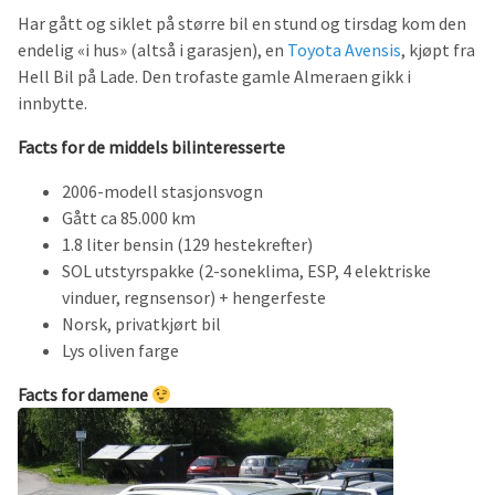
Har gått og siklet på større bil en stund og tirsdag kom den
endelig «i hus» (altså i garasjen), en
Toyota Avensis
, kjøpt fra
Hell Bil på Lade. Den trofaste gamle Almeraen gikk i
innbytte.
Facts for de middels bilinteresserte
2006-modell stasjonsvogn
Gått ca 85.000 km
1.8 liter bensin (129 hestekrefter)
SOL utstyrspakke (2-soneklima, ESP, 4 elektriske
vinduer, regnsensor) + hengerfeste
Norsk, privatkjørt bil
Lys oliven farge
Facts for damene