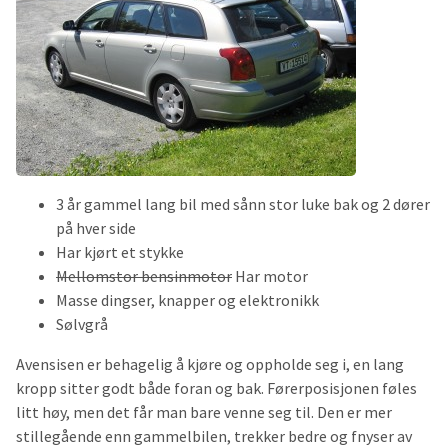
3 år gammel lang bil med sånn stor luke bak og 2 dører
på hver side
Har kjørt et stykke
Mellomstor bensinmotor
Har motor
Masse dingser, knapper og elektronikk
Sølvgrå
Avensisen er behagelig å kjøre og oppholde seg i, en lang
kropp sitter godt både foran og bak. Førerposisjonen føles
litt høy, men det får man bare venne seg til. Den er mer
stillegående enn gammelbilen, trekker bedre og fnyser av