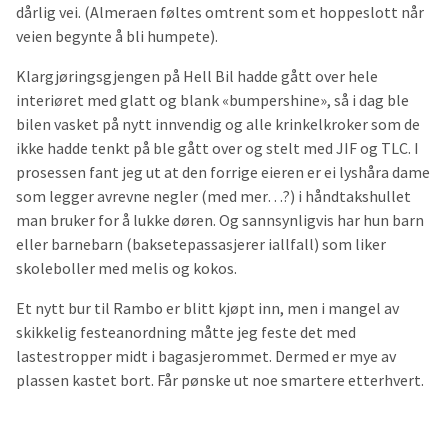
dårlig vei. (Almeraen føltes omtrent som et hoppeslott når
veien begynte å bli humpete).
Klargjøringsgjengen på Hell Bil hadde gått over hele
interiøret med glatt og blank «bumpershine», så i dag ble
bilen vasket på nytt innvendig og alle krinkelkroker som de
ikke hadde tenkt på ble gått over og stelt med JIF og TLC. I
prosessen fant jeg ut at den forrige eieren er ei lyshåra dame
som legger avrevne negler (med mer…?) i håndtakshullet
man bruker for å lukke døren. Og sannsynligvis har hun barn
eller barnebarn (baksetepassasjerer iallfall) som liker
skoleboller med melis og kokos.
Et nytt bur til Rambo er blitt kjøpt inn, men i mangel av
skikkelig festeanordning måtte jeg feste det med
lastestropper midt i bagasjerommet. Dermed er mye av
plassen kastet bort. Får pønske ut noe smartere etterhvert.