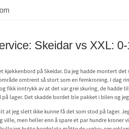
com
rvice: Skeidar vs XXL: 0-
 et kjøkkenbord på Skeidar. Da jeg hadde montert det 
 område omtrent så stort som en femkroning. I dag rin
g fikk inntrykk av at det var grei skuring, de hadde til 
på lager. Det skadde bordet ble pakket i bilen og jeg kj
alt at jeg slett ikke kunne få det som stod på lager. Je
g ville, men heller enn å spare et par hundre kroner vil
 Skulle jeg bytte bordplata måtte de «søke» om reklam