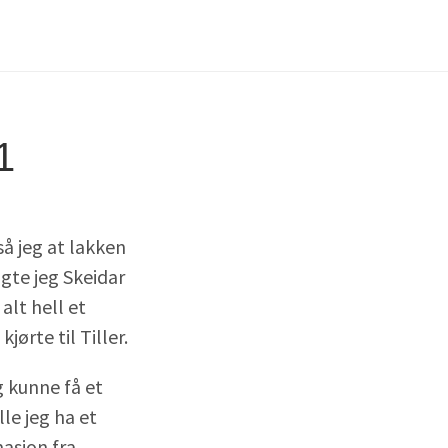
1
så jeg at lakken
gte jeg Skeidar
alt hell et
ørte til Tiller.
g kunne få et
le jeg ha et
asjon fra