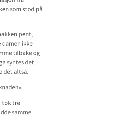
kken som stod på
pakken pent,
le damen ikke
omme tilbake og
ga syntes det
 det altså.
øknaden».
 tok tre
 hadde samme