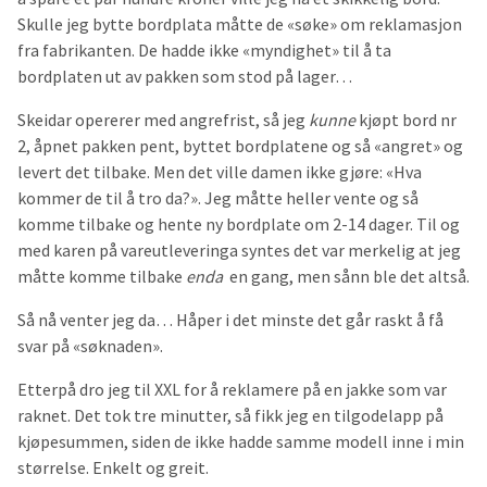
Skulle jeg bytte bordplata måtte de «søke» om reklamasjon
fra fabrikanten. De hadde ikke «myndighet» til å ta
bordplaten ut av pakken som stod på lager…
Skeidar opererer med angrefrist, så jeg
kunne
kjøpt bord nr
2, åpnet pakken pent, byttet bordplatene og så «angret» og
levert det tilbake. Men det ville damen ikke gjøre: «Hva
kommer de til å tro da?». Jeg måtte heller vente og så
komme tilbake og hente ny bordplate om 2-14 dager. Til og
med karen på vareutleveringa syntes det var merkelig at jeg
måtte komme tilbake
enda
en gang, men sånn ble det altså.
Så nå venter jeg da… Håper i det minste det går raskt å få
svar på «søknaden».
Etterpå dro jeg til XXL for å reklamere på en jakke som var
raknet. Det tok tre minutter, så fikk jeg en tilgodelapp på
kjøpesummen, siden de ikke hadde samme modell inne i min
størrelse. Enkelt og greit.