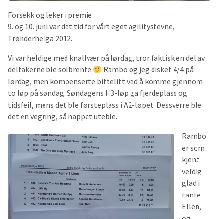
Forsekk og leker i premie
9. og 10. juni var det tid for vårt eget agilitystevne,
Trønderhelga 2012.
Vi var heldige med knallvær på lørdag, tror faktisk en del av
deltakerne ble solbrente
Rambo og jeg disket 4/4 på
lørdag, men kompenserte bittelitt ved å komme gjennom
to løp på søndag. Søndagens H3-løp ga fjerdeplass og
tidsfeil, mens det ble førsteplass i A2-løpet. Dessverre ble
det en vegring, så nappet uteble.
Rambo
er som
kjent
veldig
glad i
tante
Ellen,
og