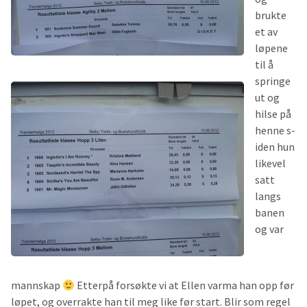
brukte
et av
løpene
til å
springe
ut og
hilse på
henne s-
iden hun
likevel
satt
langs
banen
og var
mannskap
Etterpå forsøkte vi at Ellen varma han opp før
løpet, og overrakte han til meg like før start. Blir som regel