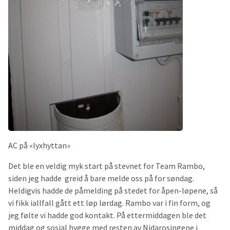
AC på «lyxhyttan»
Det ble en veldig myk start på stevnet for Team Rambo,
siden jeg hadde greid å bare melde oss på for søndag.
Heldigvis hadde de påmelding på stedet for åpen-løpene, så
vi fikk iallfall gått ett løp lørdag. Rambo var i fin form, og
jeg følte vi hadde god kontakt. På ettermiddagen ble det
middag og sosial hygge med resten av Nidarosingene i