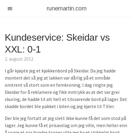
runemartin.com
Kundeservice: Skeidar vs
XXL: 0-1
2. august 2012
I går kjøpte jeg et kjøkkenbord på Skeidar. Da jeg hadde
montert det så jeg at lakken var dårlig på et område
omtrent så stort som en femkroning. I dag ringte jeg
Skeidar for å reklamere og fikk inntrykk av at det var grei
skuring, de hadde til alt hell et tilsvarende bord på lager. Det
skadde bordet ble pakket i bilen og jeg kjørte til Tiller.
Der ble jeg fortalt at jeg slett ikke kunne få det som stod på
lager. Jeg kunne få et prisavslag om jeg ville, men heller enn
å spare et par hundre kroner ville jeg ha et skikkelig bord.