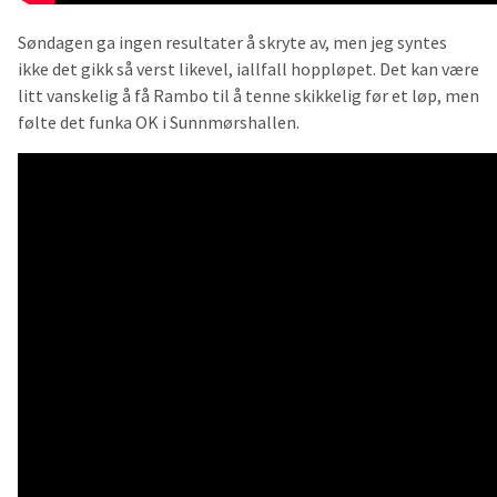
Søndagen ga ingen resultater å skryte av, men jeg syntes
ikke det gikk så verst likevel, iallfall hoppløpet. Det kan være
litt vanskelig å få Rambo til å tenne skikkelig før et løp, men
følte det funka OK i Sunnmørshallen.