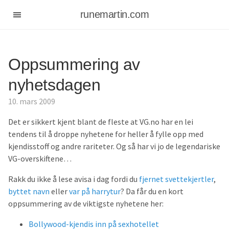
runemartin.com
Oppsummering av
nyhetsdagen
10. mars 2009
Det er sikkert kjent blant de fleste at VG.no har en lei
tendens til å droppe nyhetene for heller å fylle opp med
kjendisstoff og andre rariteter. Og så har vi jo de legendariske
VG-overskiftene…
Rakk du ikke å lese avisa i dag fordi du
fjernet svettekjertler
,
byttet navn
eller
var på harrytur
? Da får du en kort
oppsummering av de viktigste nyhetene her:
Bollywood-kjendis inn på sexhotellet