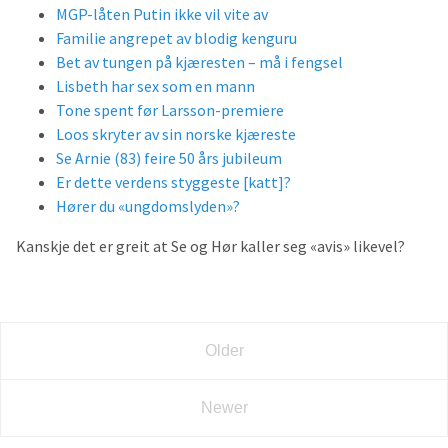
MGP-låten Putin ikke vil vite av
Familie angrepet av blodig kenguru
Bet av tungen på kjæresten – må i fengsel
Lisbeth har sex som en mann
Tone spent før Larsson-premiere
Loos skryter av sin norske kjæreste
Se Arnie (83) feire 50 års jubileum
Er dette verdens styggeste [katt]?
Hører du «ungdomslyden»?
Kanskje det er greit at Se og Hør kaller seg «avis» likevel?
Older
Newer