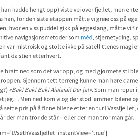
han hadde hengt opp) viste vei over fjellet, men ent
 fra han, for den siste etappen måtte vi greie oss på eg
n, hvor en viss puddel gikk på eggeslang, måtte vi fin
imitive navigasjonsmetoder som
méd
, stjernetyding, s
en var mistroisk og stolte ikke på satellittenes magi 
fant da stien etterhvert.
ike bratt ned som det var opp, og med gjørmete sti bl
troppen. Gjennom tett terreng kunne man høre damene
eg?)
«Bak! Bak! Bak! Aiaiaiai! Der ja!»
. Som man roper i
 vet jeg… Men ned kom vi og der stod jammen bilene og
 sette pris på å finne bilene etter en tur i Vassfjellet,
står der man tror de står – eller der man tror man går.
um=’LVsethVassfjellet’ instantView=’true’]