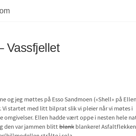
com
 Vassfjellet
m
nne og jeg møttes på Esso Sandmoen («Shell» på Ellens
Vi startet med litt bilprat slik vi pleier når vi møtes i
 omgivelser. Ellen hadde vært oppe i nesten hele nat
 og den var jammen blitt
blank
blankere! Asfaltflekken
r(bil)modellen strålte i sola.