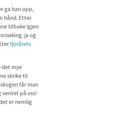
en ga han opp,
en hånd. Etter
ne tilbake igjen
porsøking, ja og
etter
fjorårets
e det mye
 skrike til
 skogen får man
 ventet på oss!
 det er nemlig