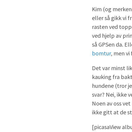
Kim (og merken 
eller så gikk vi
rasten ved toppe
ved hjelp av pr
så GPSen da. Ell
bomtur
, men vi 
Det var minst l
kauking fra bak
hundene (tror j
svar? Nei, ikke
Noen av oss vet å
ikke gitt at de 
[picasaView alb