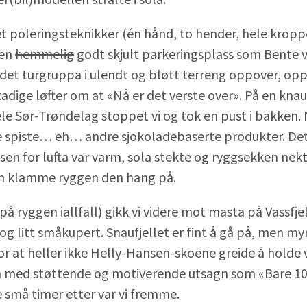
et poleringsteknikker (én hånd, to hender, hele kroppen
 en
hemmelig
godt skjult parkeringsplass som Bente 
edet turgruppa i ulendt og bløtt terreng oppover, op
dige løfter om at «Nå er det verste over». På en kna
le Sør-Trøndelag stoppet vi og tok en pust i bakken.
e spiste… eh… andre sjokoladebaserte produkter. Det 
usen for lufta var varm, sola stekte og ryggsekken nekt
en klamme ryggen den hang på.
på ryggen iallfall) gikk vi videre mot masta på Vassfje
dog litt småkupert. Snaufjellet er fint å gå på, men 
or at heller ikke Helly-Hansen-skoene greide å holde 
 med støttende og motiverende utsagn som «Bare 10 
e små timer etter var vi fremme.