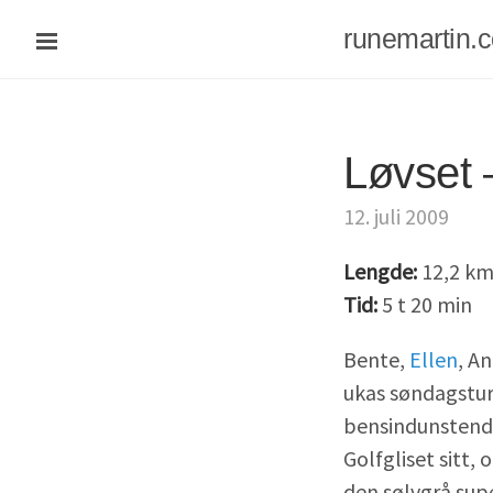
runemartin.
Løvset –
12. juli 2009
Lengde:
12,2 k
Tid:
5 t 20 min
Bente,
Ellen
, A
ukas søndagstur. 
bensindunstende
Golfgliset sitt,
den sølvgrå supe