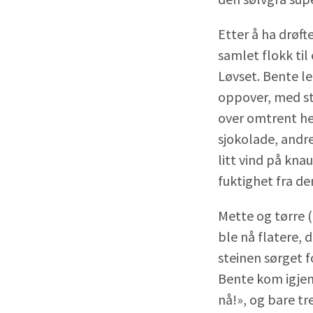
Etter å ha drøft
samlet flokk til
Løvset. Bente l
oppover, med sta
over omtrent he
sjokolade, andr
litt vind på kna
fuktighet fra d
Mette og tørre (
ble nå flatere, 
steinen sørget f
Bente kom igjen
nå!», og bare tr