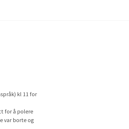
pråk) kl 11 for
t for å polere
e var borte og