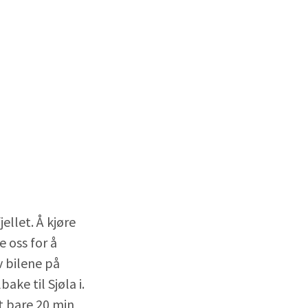
fjellet. Å kjøre
e oss for å
av bilene på
ake til Sjøla i.
t bare 20 min