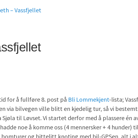
th – Vassfjellet
sfjellet
m
id for å fullføre 8. post på
Bli Lommekjent
-lista; Vass
en via bilvegen ville blitt en kjedelig tur, så vi bestemt
ra Sjøla til Løvset. Vi startet derfor med å plassere én 
vi hadde noe å komme oss (4 mennersker + 4 hunder) tilb
 bomturer og bittelitt knoting med bil-GPSen, alt i al