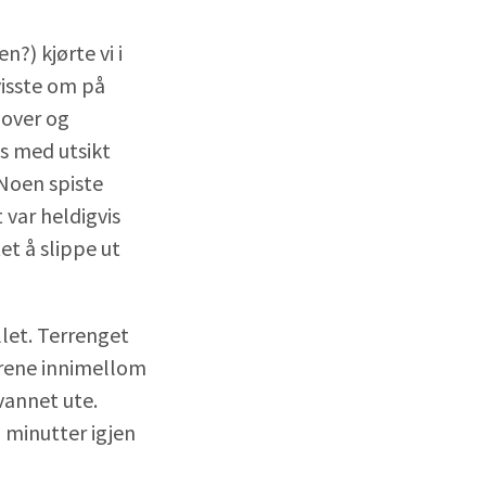
?) kjørte vi i
visste om på
pover og
us med utsikt
 Noen spiste
var heldigvis
et å slippe ut
llet. Terrenget
myrene innimellom
vannet ute.
minutter igjen