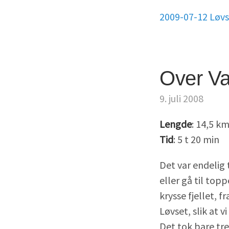
2009-07-12 Løvse
Over Vas
9. juli 2008
Lengde
: 14,5 k
Tid
: 5 t 20 min
Det var endelig t
eller gå til topp
krysse fjellet, f
Løvset, slik at 
Det tok bare tre