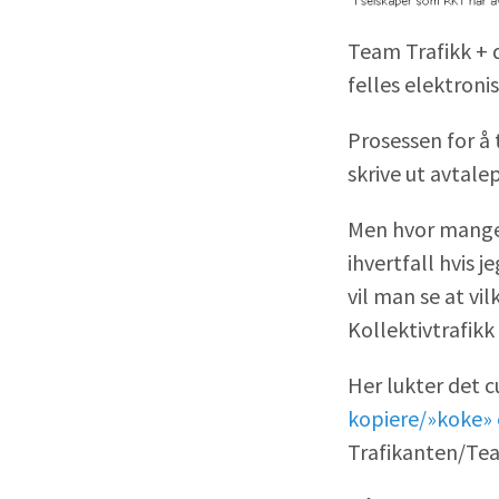
Team Trafikk + 
felles elektronis
Prosessen for å 
skrive ut avtale
Men hvor mange h
ihvertfall hvis j
vil man se at vil
Kollektivtrafikk
Her lukter det c
kopiere/»koke»
Trafikanten/Tea