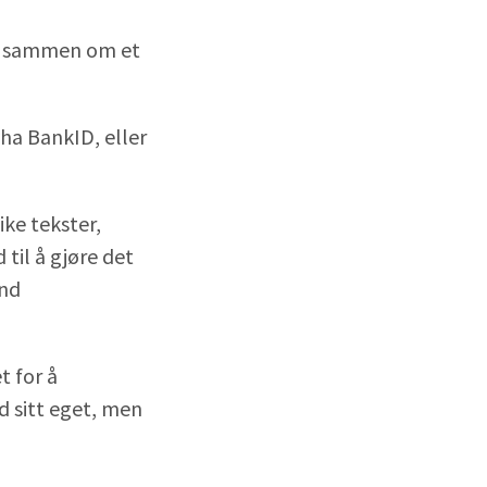
tt sammen om et
vha BankID, eller
ike tekster,
 til å gjøre det
nd
t for å
d sitt eget, men