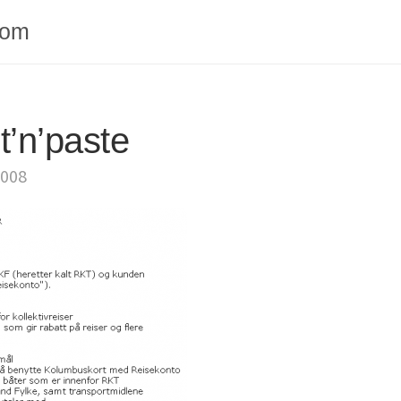
com
ut’n’paste
2008