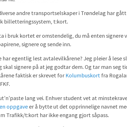
diverse andre transportselskaper i Trøndelag har gå
k billetteringssystem, t:kort.
ta i bruk kortet er omstendelig, du må enten signere 
papirene, signere og sende inn.
ar egentlig lest avtalevilkårene? Jeg pleier å lese sl
eg skal signere på at jeg godtar dem. Og tar man seg tid
kårene faktisk er skrevet for
Kolumbuskort
fra Rogala
 FKF.
ut’n’paste lang vei. Enhver student vet at minstekrave
 en oppgave
er å bytte ut det opprinnelige navnet me
m Trafikk/t:kort har ikke engang gjort såpass.