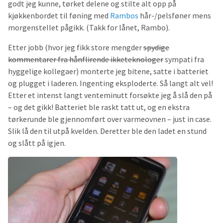
godt jeg kunne, tørket delene og stilte alt opp på
kjøkkenbordet til føning med
Rambos
hår-/pelsføner mens
morgenstellet pågikk. (Takk for lånet, Rambo).
Etter jobb (hvor jeg fikk store mengder
spydige
kommentarer fra hånflirende ikketeknologer
sympati fra
hyggelige kollegaer) monterte jeg bitene, satte i batteriet
og plugget i laderen. Ingenting eksploderte. Så langt alt vel!
Etter et intenst langt venteminutt forsøkte jeg å slå den på
– og det gikk! Batteriet ble raskt tatt ut, og en ekstra
tørkerunde ble gjennomført over varmeovnen – just in case.
Slik lå den til utpå kvelden. Deretter ble den ladet en stund
og slått på igjen.