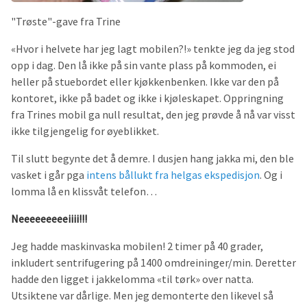
"Trøste"-gave fra Trine
«Hvor i helvete har jeg lagt mobilen?!» tenkte jeg da jeg stod
opp i dag. Den lå ikke på sin vante plass på kommoden, ei
heller på stuebordet eller kjøkkenbenken. Ikke var den på
kontoret, ikke på badet og ikke i kjøleskapet. Oppringning
fra Trines mobil ga null resultat, den jeg prøvde å nå var visst
ikke tilgjengelig for øyeblikket.
Til slutt begynte det å demre. I dusjen hang jakka mi, den ble
vasket i går pga
intens bållukt fra helgas ekspedisjon
. Og i
lomma lå en klissvåt telefon…
Neeeeeeeeeiiii!!!
Jeg hadde maskinvaska mobilen! 2 timer på 40 grader,
inkludert sentrifugering på 1400 omdreininger/min. Deretter
hadde den ligget i jakkelomma «til tørk» over natta.
Utsiktene var dårlige. Men jeg demonterte den likevel så