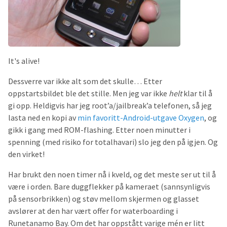
It's alive!
Dessverre var ikke alt som det skulle… Etter
oppstartsbildet ble det stille. Men jeg var ikke
helt
klar til å
gi opp. Heldigvis har jeg root’a/jailbreak’a telefonen, så jeg
lasta ned en kopi av
min favoritt-Android-utgave Oxygen
, og
gikk i gang med ROM-flashing. Etter noen minutter i
spenning (med risiko for totalhavari) slo jeg den på igjen. Og
den virket!
Har brukt den noen timer nå i kveld, og det meste ser ut til å
være i orden. Bare duggflekker på kameraet (sannsynligvis
på sensorbrikken) og støv mellom skjermen og glasset
avslører at den har vært offer for waterboarding i
Runetanamo Bay. Om det har oppstått varige mén er litt