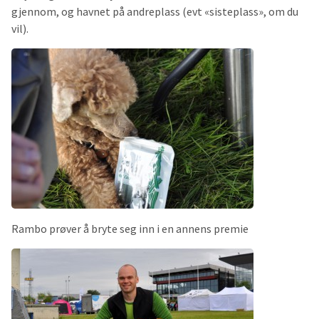
gjennom, og havnet på andreplass (evt «sisteplass», om du
vil).
Rambo prøver å bryte seg inn i en annens premie