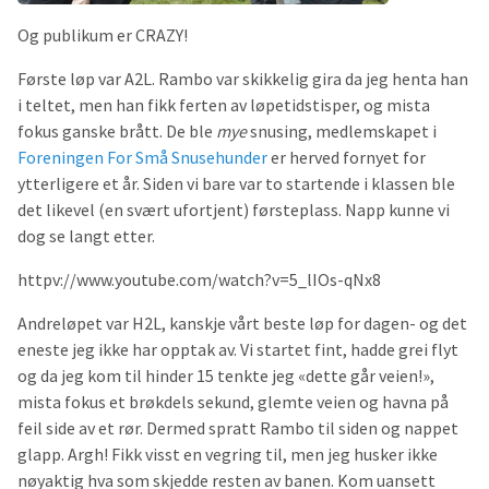
Og publikum er CRAZY!
Første løp var A2L. Rambo var skikkelig gira da jeg henta han
i teltet, men han fikk ferten av løpetidstisper, og mista
fokus ganske brått. De ble
mye
snusing, medlemskapet i
Foreningen For Små Snusehunder
er herved fornyet for
ytterligere et år. Siden vi bare var to startende i klassen ble
det likevel (en svært ufortjent) førsteplass. Napp kunne vi
dog se langt etter.
httpv://www.youtube.com/watch?v=5_lIOs-qNx8
Andreløpet var H2L, kanskje vårt beste løp for dagen- og det
eneste jeg ikke har opptak av. Vi startet fint, hadde grei flyt
og da jeg kom til hinder 15 tenkte jeg «dette går veien!»,
mista fokus et brøkdels sekund, glemte veien og havna på
feil side av et rør. Dermed spratt Rambo til siden og nappet
glapp. Argh! Fikk visst en vegring til, men jeg husker ikke
nøyaktig hva som skjedde resten av banen. Kom uansett