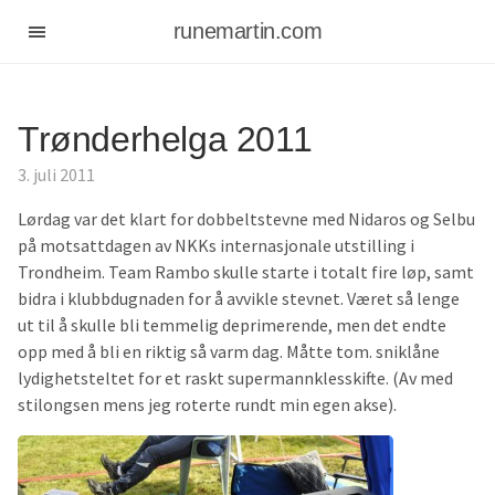
runemartin.com
Trønderhelga 2011
3. juli 2011
Lørdag var det klart for dobbeltstevne med Nidaros og Selbu
på motsattdagen av NKKs internasjonale utstilling i
Trondheim. Team Rambo skulle starte i totalt fire løp, samt
bidra i klubbdugnaden for å avvikle stevnet. Været så lenge
ut til å skulle bli temmelig deprimerende, men det endte
opp med å bli en riktig så varm dag. Måtte tom. sniklåne
lydighetsteltet for et raskt supermannklesskifte. (Av med
stilongsen mens jeg roterte rundt min egen akse).