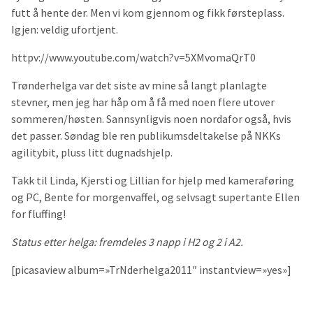
futt å hente der. Men vi kom gjennom og fikk førsteplass.
Igjen: veldig ufortjent.
httpv://www.youtube.com/watch?v=5XMvomaQrT0
Trønderhelga var det siste av mine så langt planlagte
stevner, men jeg har håp om å få med noen flere utover
sommeren/høsten. Sannsynligvis noen nordafor også, hvis
det passer. Søndag ble ren publikumsdeltakelse på NKKs
agilitybit, pluss litt dugnadshjelp.
Takk til Linda, Kjersti og Lillian for hjelp med kameraføring
og PC, Bente for morgenvaffel, og selvsagt supertante Ellen
for fluffing!
Status etter helga: fremdeles 3 napp i H2 og 2 i A2.
[picasaview album=»TrNderhelga2011″ instantview=»yes»]