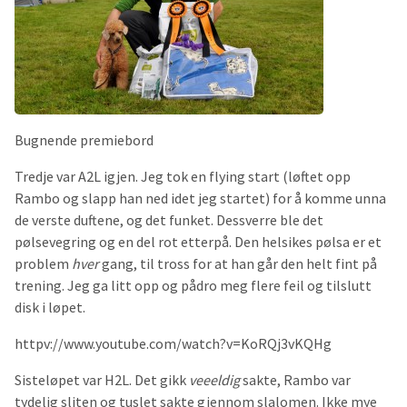
Bugnende premiebord
Tredje var A2L igjen. Jeg tok en flying start (løftet opp
Rambo og slapp han ned idet jeg startet) for å komme unna
de verste duftene, og det funket. Dessverre ble det
pølsevegring og en del rot etterpå. Den helsikes pølsa er et
problem
hver
gang, til tross for at han går den helt fint på
trening. Jeg ga litt opp og pådro meg flere feil og tilslutt
disk i løpet.
httpv://www.youtube.com/watch?v=KoRQj3vKQHg
Sisteløpet var H2L. Det gikk
veeeldig
sakte, Rambo var
tydelig sliten og tuslet sakte gjennom slalomen. Ikke mye