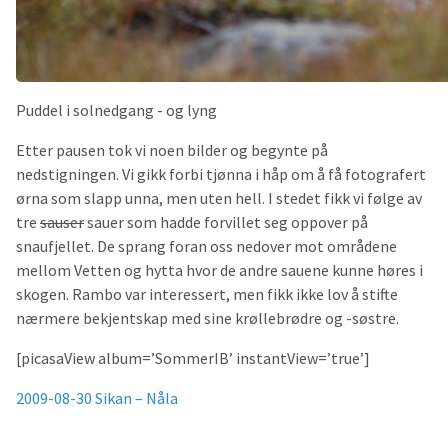
Puddel i solnedgang - og lyng
Etter pausen tok vi noen bilder og begynte på
nedstigningen. Vi gikk forbi tjønna i håp om å få fotografert
ørna som slapp unna, men uten hell. I stedet fikk vi følge av
tre
sauser
sauer som hadde forvillet seg oppover på
snaufjellet. De sprang foran oss nedover mot områdene
mellom Vetten og hytta hvor de andre sauene kunne høres i
skogen. Rambo var interessert, men fikk ikke lov å stifte
nærmere bekjentskap med sine krøllebrødre og -søstre.
[picasaView album=’SommerIB’ instantView=’true’]
2009-08-30 Sikan – Nåla