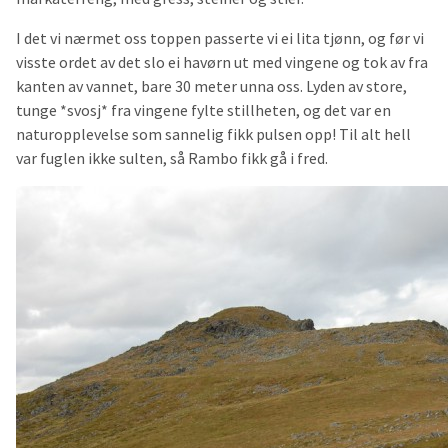
I det vi nærmet oss toppen passerte vi ei lita tjønn, og før vi
visste ordet av det slo ei havørn ut med vingene og tok av fra
kanten av vannet, bare 30 meter unna oss. Lyden av store,
tunge *svosj* fra vingene fylte stillheten, og det var en
naturopplevelse som sannelig fikk pulsen opp! Til alt hell
var fuglen ikke sulten, så Rambo fikk gå i fred.