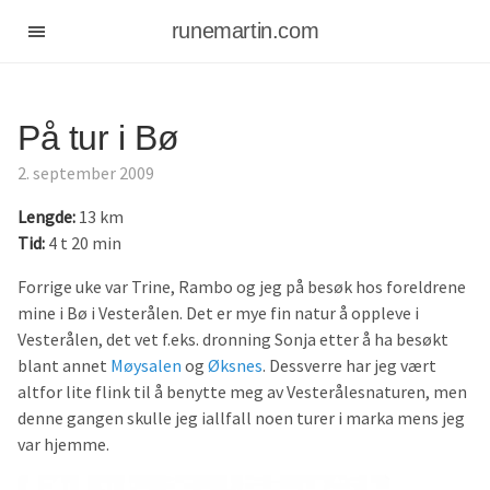
runemartin.com
På tur i Bø
2. september 2009
Lengde:
13 km
Tid:
4 t 20 min
Forrige uke var Trine, Rambo og jeg på besøk hos foreldrene
mine i Bø i Vesterålen. Det er mye fin natur å oppleve i
Vesterålen, det vet f.eks. dronning Sonja etter å ha besøkt
blant annet
Møysalen
og
Øksnes
. Dessverre har jeg vært
altfor lite flink til å benytte meg av Vesterålesnaturen, men
denne gangen skulle jeg iallfall noen turer i marka mens jeg
var hjemme.