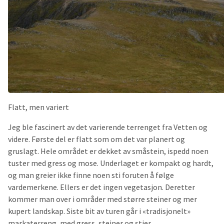
Flatt, men variert
Jeg ble fascinert av det varierende terrenget fra Vetten og
videre. Første del er flatt som om det var planert og
gruslagt. Hele området er dekket av småstein, ispedd noen
tuster med gress og mose. Underlaget er kompakt og hardt,
og man greier ikke finne noen sti foruten å følge
vardemerkene. Ellers er det ingen vegetasjon. Deretter
kommer man over i områder med større steiner og mer
kupert landskap. Siste bit av turen går i «tradisjonelt»
markaterreng, med gress, steiner og stier.