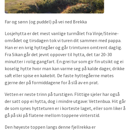
Far og sønn (og puddel) på vei ned Brekka
Losjehytta er det mest vanlige turmålet fra Vinje/Steine-
området og tirsdagen tok vi turen dit sammen med pappa.
Han er en ivrig hyttegåer og går trimturen omtrent daglig.
Fra Sikan går det jevnt oppover til hytta, det tar 20-30
minutter i rolig gangfart. En grei tur som gir fin utsikt og ei
koselig hytte hvor man kan varme seg på kalde dager, drikke
saft eller spise en kakebit. De faste hyttegåerne møtes
gjerne der på formiddagene for å slå av en prat.
Vetten er neste trinn på turstigen. Flittige sjeler har også
der satt opp ei hytta, dog i mindre utgave: Vettenbua. Hit går
de som synes hytteturen er i korteste laget, eller som liker å
gå på ski på flatene mellom toppene vinterstid.
Den høyeste toppen langs denne fjellrekka er