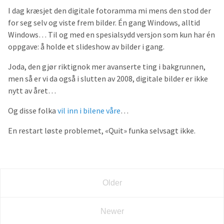
I dag kræsjet den digitale fotoramma mi mens den stod der
for seg selv og viste frem bilder. Én gang Windows, alltid
Windows… Til og med en spesialsydd versjon som kun har én
oppgave: å holde et slideshow av bilder i gang.
Joda, den gjør riktignok mer avanserte ting i bakgrunnen,
men så er vi da også i slutten av 2008, digitale bilder er ikke
nytt av året…
Og disse folka
vil inn i bilene våre
…
En restart løste problemet, «Quit» funka selvsagt ikke.
Older
Newer