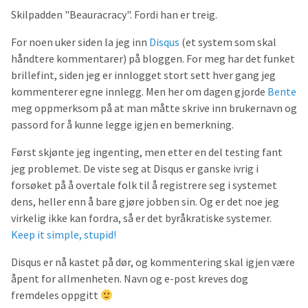
Skilpadden "Beauracracy". Fordi han er treig.
For noen uker siden la jeg inn
Disqus
(et system som skal
håndtere kommentarer) på bloggen. For meg har det funket
brillefint, siden jeg er innlogget stort sett hver gang jeg
kommenterer egne innlegg. Men her om dagen gjorde
Bente
meg oppmerksom på at man måtte skrive inn brukernavn og
passord for å kunne legge igjen en bemerkning.
Først skjønte jeg ingenting, men etter en del testing fant
jeg problemet. De viste seg at Disqus er ganske ivrig i
forsøket på å overtale folk til å registrere seg i systemet
dens, heller enn å bare gjøre jobben sin. Og er det noe jeg
virkelig ikke kan fordra, så er det byråkratiske systemer.
Keep it simple, stupid!
Disqus er nå kastet på dør, og kommentering skal igjen være
åpent for allmenheten. Navn og e-post kreves dog
fremdeles oppgitt