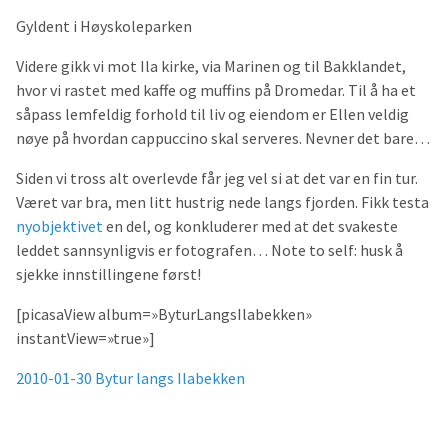
Gyldent i Høyskoleparken
Videre gikk vi mot Ila kirke, via Marinen og til Bakklandet,
hvor vi rastet med kaffe og muffins på Dromedar. Til å ha et
såpass lemfeldig forhold til liv og eiendom er Ellen veldig
nøye på hvordan cappuccino skal serveres. Nevner det bare…
Siden vi tross alt overlevde får jeg vel si at det var en fin tur.
Været var bra, men litt hustrig nede langs fjorden. Fikk testa
nyobjektivet
en del, og konkluderer med at det svakeste
leddet sannsynligvis er fotografen… Note to self: husk å
sjekke innstillingene først!
[picasaView album=»ByturLangsIlabekken»
instantView=»true»]
2010-01-30 Bytur langs Ilabekken