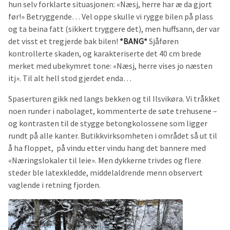
hun selv forklarte situasjonen: «Næsj, herre har æ da gjort
før!» Betryggende… Vel oppe skulle vi rygge bilen på plass
og ta beina fatt (sikkert tryggere det), men huffsann, der var
det visst et tregjerde bak bilen!
*BANG*
Sjåføren
kontrollerte skaden, og karakteriserte det 40 cm brede
merket med ubekymret tone: «Næsj, herre vises jo næsten
itj». Til alt hell stod gjerdet enda…
Spaserturen gikk ned langs bekken og til Ilsvikøra. Vi tråkket
noen runder i nabolaget, kommenterte de søte trehusene –
og kontrasten til de stygge betongkolossene som ligger
rundt på alle kanter. Butikkvirksomheten i området så ut til
å ha floppet, på vindu etter vindu hang det bannere med
«Næringslokaler til leie». Men dykkerne trivdes og flere
steder ble latexkledde, middelaldrende menn observert
vaglende i retning fjorden.