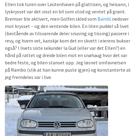
Ellen tok turen over Leütenhaven på glattisen, og heisann, i
lyskrysset var det visst en bil som stod og ventet på grønt.
Bremser ble aktivert, men Golfen skled som
Bambi
nedover
mot krysset – og den ventende bilen. En liten puddel så livet
(bestående av tilsvarende deler snusing og tissing) passere i
revy, og hvem vet, kanskje kom det en skvett i eierens bukser
også? I livets siste sekunder la Gud (eller var det Ellen?) en
hånd på rattet og dreide bilen mot en snøhaug hvor det var
bedre feste, og bilen stanset opp. Jeg løsnet omfavnelsen
på Rambo (slik at han kunne puste igjen) og konstanterte at
jeg fremdeles var i live.