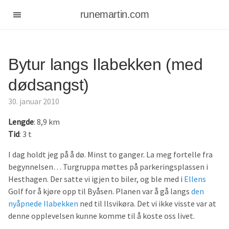
runemartin.com
Bytur langs Ilabekken (med
dødsangst)
30. januar 2010
Lengde
: 8,9 km
Tid
: 3 t
I dag holdt jeg på å dø. Minst to ganger. La meg fortelle fra
begynnelsen… Turgruppa møttes på parkeringsplassen i
Hesthagen. Der satte vi igjen to biler, og ble med i
Ellens
Golf for å kjøre opp til Byåsen. Planen var å gå langs
den
nyåpnede Ilabekken
ned til Ilsvikøra. Det vi ikke visste var at
denne opplevelsen kunne komme til å koste oss livet.