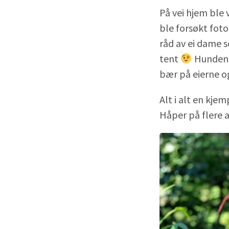
På vei hjem ble 
ble forsøkt foto
råd av ei dame 
tent
Hundene 
bær på eierne o
Alt i alt en kj
Håper på flere 