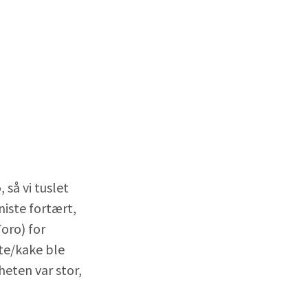
 så vi tuslet
niste fortært,
oro) for
ste/kake ble
heten var stor,