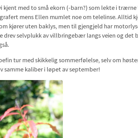
vi kjent med to små ekorn (-barn?) som lekte i trærne 
grafert mens Ellen mumlet noe om telelinse. Alltid kj
som kjører uten baklys, men til gjengjeld har motorly
drev selvplukk av villbringebær langs veien og det b
gså.
empefin tur med skikkelig sommerfølelse, selv om høst
av samme kaliber i løpet av september!