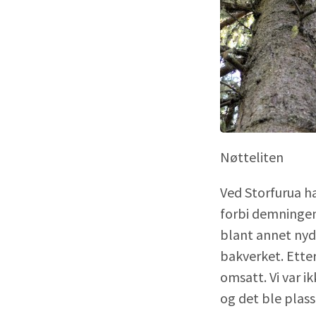
Nøtteliten
Ved Storfurua ha
forbi demningen 
blant annet nyd
bakverket. Etter
omsatt. Vi var i
og det ble plass 