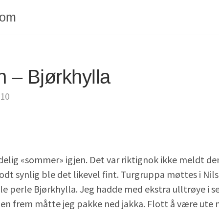
com
n – Bjørkhylla
010
delig «sommer» igjen. Det var riktignok ikke meldt d
t synlig ble det likevel fint. Turgruppa møttes i Nils
lle perle Bjørkhylla. Jeg hadde med ekstra ulltrøye i 
den frem måtte jeg pakke ned jakka. Flott å være ute n