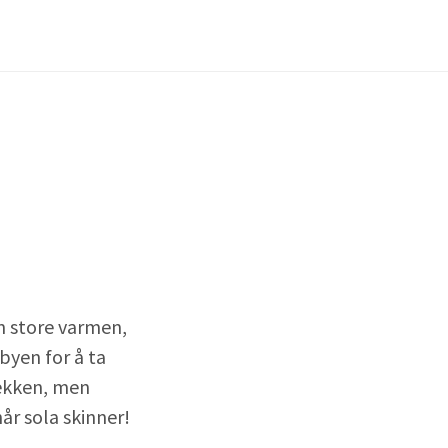
en store varmen,
byen for å ta
sekken, men
år sola skinner!