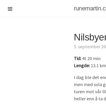
runemartin.
Nilsbye
5. september 2
Tid:
4t 20 min
Lengde:
13.1 km
I dag ble det en
men med sola god
turen mot vår li
heller enn å ta 