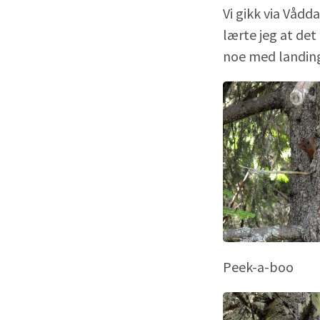
Vi gikk via Vådd
lærte jeg at det 
noe med landin
Peek-a-boo