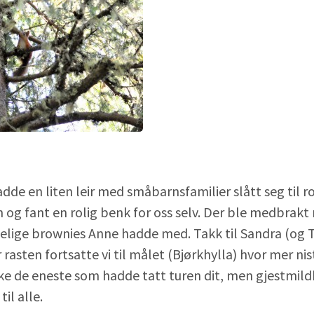
dde en liten leir med småbarnsfamilier slått seg til ro,
og fant en rolig benk for oss selv. Der ble medbrakt 
elige brownies Anne hadde med. Takk til Sandra (og T
 rasten fortsatte vi til målet (Bjørkhylla) hvor mer ni
kke de eneste som hadde tatt turen dit, men gjestmild
til alle.