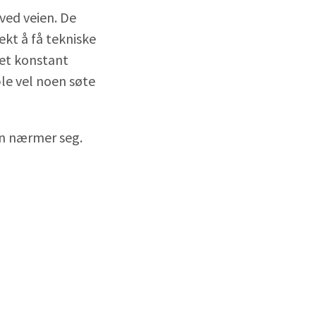
ved veien. De
ekt å få tekniske
set konstant
le vel noen søte
en nærmer seg.